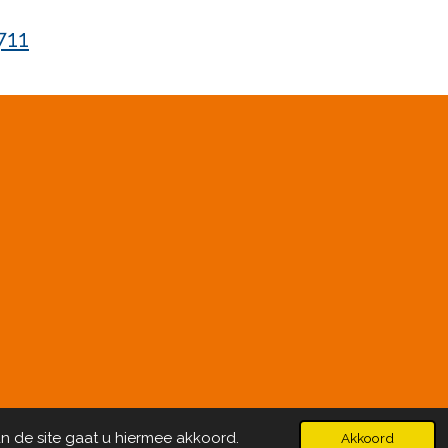
711
n de site gaat u hiermee akkoord.
Akkoord