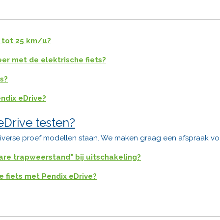
 tot 25 km/u?
eer met de elektrische fiets?
ts?
endix eDrive?
eDrive testen?
verse proef modellen staan. We maken graag een afspraak voo
re trapweerstand" bij uitschakeling?
fiets met Pendix eDrive?