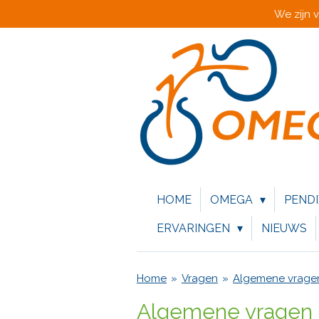
We zijn 
Ga
direct
naar
de
hoofdinhoud
HOME
OMEGA
PEND
ERVARINGEN
NIEUWS
Home
»
Vragen
»
Algemene vrage
Algemene vragen o