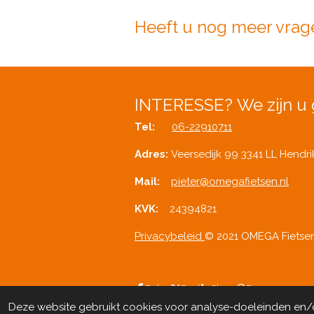
Heeft u nog meer vrag
INTERESSE?
We zijn u 
Tel:
06-22910711
Adres:
Veersedijk 99 3341 LL Hendr
Mail:
pieter@omegafietsen.nl
KVK:
24394821
Privacybeleid
© 2021 OMEGA Fietse
Delen
Deel
Share
Pinnen
Deze website gebruikt cookies voor analyse-doeleinden en/of