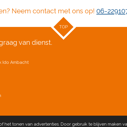
en? Neem contact met ons op!
06-22910
TOP
graag van dienst.
ik Ido Ambacht
n
 het tonen van advertenties. Door gebruik te blijven maken va