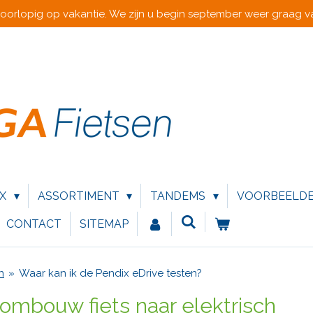
voorlopig op vakantie. We zijn u begin september weer graag va
IX
ASSORTIMENT
TANDEMS
VOORBEELD
CONTACT
SITEMAP
n
»
Waar kan ik de Pendix eDrive testen?
mbouw fiets naar elektrisch