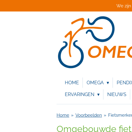
We zijn
Ga
direct
naar
de
hoofdinhoud
HOME
OMEGA
PENDI
ERVARINGEN
NIEUWS
Home
»
Voorbeelden
»
Fietsmerke
Omgebouwde fie