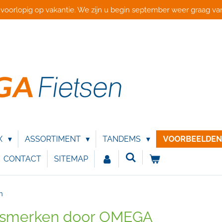
 voorlopig op vakantie. We zijn u begin september weer graag van
X
ASSORTIMENT
TANDEMS
VOORBEELDE
CONTACT
SITEMAP
n
tsmerken door OMEGA