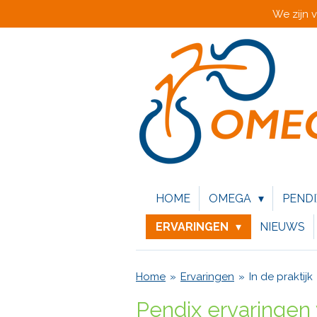
We zijn 
Ga
direct
naar
de
hoofdinhoud
HOME
OMEGA
PEND
ERVARINGEN
NIEUWS
Home
»
Ervaringen
»
In de praktijk
Pendix ervaringen 