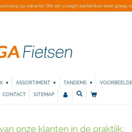
voorlopig op vakantie. We zijn u begin september weer graag va
IX
ASSORTIMENT
TANDEMS
VOORBEELD
CONTACT
SITEMAP
van onze klanten in de praktijk: