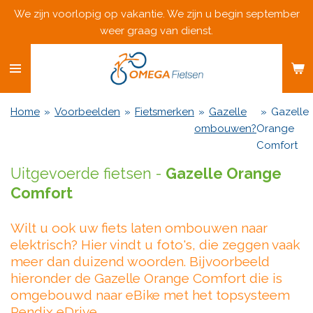
We zijn voorlopig op vakantie. We zijn u begin september
Ga
weer graag van dienst.
direct
naar
de
hoofdinhoud
Home
»
Voorbeelden
»
Fietsmerken
»
Gazelle
»
Gazelle
ombouwen?
Orange
Comfort
Uitgevoerde fietsen -
Gazelle Orange
Comfort
Wilt u ook uw fiets laten ombouwen naar
elektrisch? Hier vindt u foto's, die zeggen vaak
meer dan duizend woorden. Bijvoorbeeld
hieronder de Gazelle Orange Comfort die is
omgebouwd naar eBike met het topsysteem
Pendix eDrive.