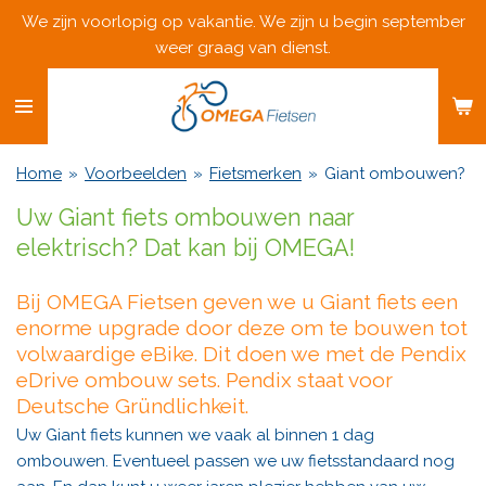
We zijn voorlopig op vakantie. We zijn u begin september
Ga
weer graag van dienst.
direct
naar
de
hoofdinhoud
Home
»
Voorbeelden
»
Fietsmerken
»
Giant ombouwen?
Uw Giant fiets ombouwen naar
elektrisch? Dat kan bij OMEGA!
Bij OMEGA Fietsen geven we u Giant fiets een
enorme upgrade door deze om te bouwen tot
volwaardige eBike. Dit doen we met de Pendix
eDrive ombouw sets. Pendix staat voor
Deutsche Gründlichkeit.
Uw Giant fiets kunnen we vaak al binnen 1 dag
ombouwen. Eventueel passen we uw fietsstandaard nog