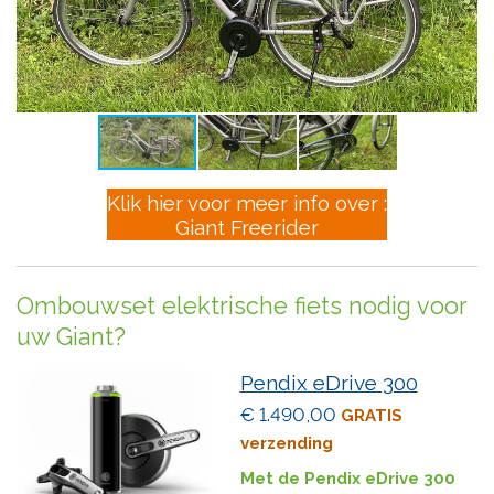
Klik hier voor meer info over :
Giant Freerider
Ombouwset elektrische fiets nodig voor
uw Giant?
Pendix eDrive 300
€ 1.490,00
GRATIS
verzending
Met de Pendix eDrive 300