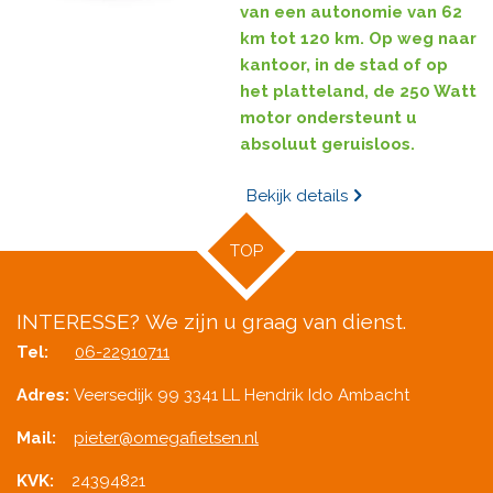
van een autonomie van 62
km tot 120 km. Op weg naar
kantoor, in de stad of op
het platteland, de 250 Watt
motor ondersteunt u
absoluut geruisloos.
Bekijk details
TOP
INTERESSE?
We zijn u graag van dienst.
Tel:
06-22910711
Adres:
Veersedijk 99 3341 LL Hendrik Ido Ambacht
Mail:
pieter@omegafietsen.nl
KVK:
24394821