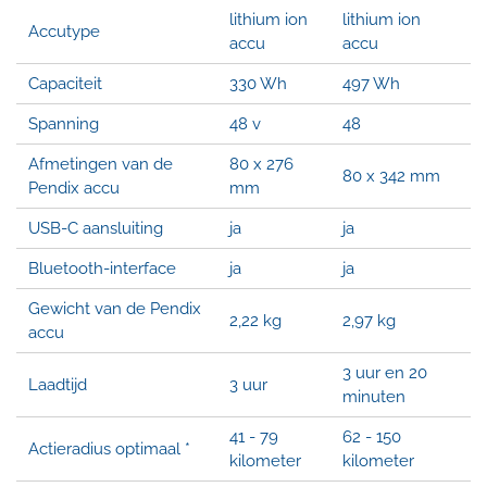
lithium ion
lithium ion
Accutype
accu
accu
Capaciteit
330 Wh
497 Wh
Spanning
48 v
48
Afmetingen van de
80 x 276
80 x 342 mm
Pendix accu
mm
USB-C aansluiting
ja
ja
Bluetooth-interface
ja
ja
Gewicht van de Pendix
2,22 kg
2,97 kg
accu
3 uur en 20
Laadtijd
3 uur
minuten
41 - 79
62 - 150
Actieradius optimaal *
kilometer
kilometer