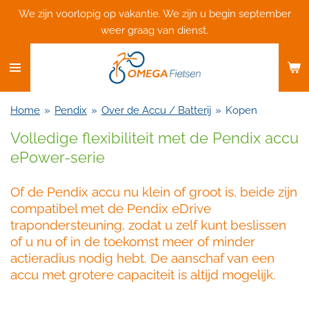
We zijn voorlopig op vakantie. We zijn u begin september
Ga
weer graag van dienst.
direct
naar
de
hoofdinhoud
Home
»
Pendix
»
Over de Accu / Batterij
»
Kopen
Volledige flexibiliteit met de Pendix accu
ePower-serie
Of de Pendix accu nu klein of groot is, beide zijn
compatibel met de Pendix eDrive
trapondersteuning, zodat u zelf kunt beslissen
of u nu of in de toekomst meer of minder
actieradius nodig hebt. De aanschaf van een
accu met grotere capaciteit is altijd mogelijk.