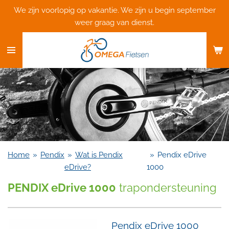
We zijn voorlopig op vakantie. We zijn u begin september
Ga
weer graag van dienst.
direct
naar
de
hoofdinhoud
Home
»
Pendix
»
Wat is Pendix
»
Pendix eDrive
eDrive?
1000
PENDIX eDrive 1000
trapondersteuning
Pendix eDrive 1000