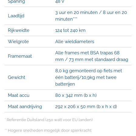
Spaning
48 V
3 uur en 20 minuten / 8 uur en 20
Laadtijd
minuten***
Rijkweidte
124 tot 240 km
Wielgrote
Alle wieldiameters
Alle frames met BSA trapas 68
Framemaat
mm / 73 mm met standaard draag
8,0 kg gemonteerd op fiets met
Gewicht
één batterij/10,9kg met twee
batterijen
Maat accu
80 x 342 mm (b x h)
Maat aandrijving
292 x 206 x 50 mm (b x h x d)
* Referentie Duitsland (250 watt voor EU landen)
** Hogere snelheden mogelijk door spierkracht