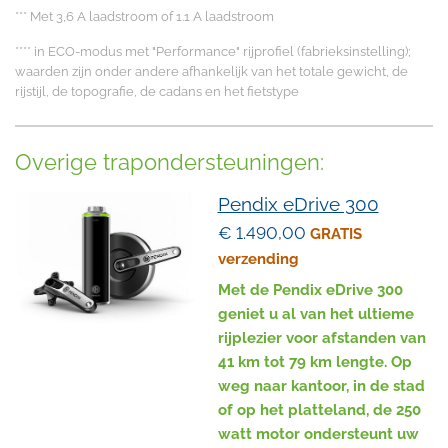
*** Met 3,6 A laadstroom of 1.1 A laadstroom
**** in ECO-modus met "Performance" rijprofiel (fabrieksinstelling);
waarden zijn onder andere afhankelijk van het totale gewicht, de
rijstijl, de topografie, de cadans en het fietstype
Overige trapondersteuningen:
Pendix eDrive 300
€ 1.490,00
GRATIS
verzending
Met de Pendix eDrive 300
geniet u al van het ultieme
rijplezier voor afstanden van
41 km tot 79 km lengte. Op
weg naar kantoor, in de stad
of op het platteland, de 250
watt motor ondersteunt uw