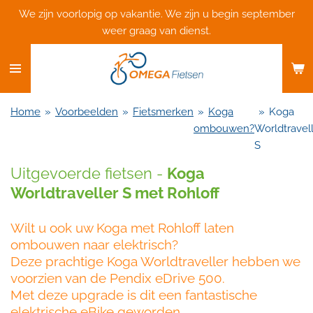
We zijn voorlopig op vakantie. We zijn u begin september
Ga
weer graag van dienst.
direct
naar
de
hoofdinhoud
Home
»
Voorbeelden
»
Fietsmerken
»
Koga
»
Koga
ombouwen?
Worldtravel
S
Uitgevoerde fietsen -
Koga
Worldtraveller S met Rohloff
Wilt u ook uw Koga met Rohloff laten
ombouwen naar elektrisch?
Deze prachtige Koga Worldtraveller hebben we
voorzien van de Pendix eDrive 500.
Met deze upgrade is dit een fantastische
elektrische eBike geworden.