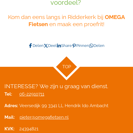
voordeel?
Kom dan eens langs in Ridderkerk bij
OMEGA
Fietsen
en maak een proefrit!
Delen
Deel
Share
Pinnen
Delen
TOP
INTERESSE?
We zijn u graag van dienst.
Tel:
06-22910711
Adres:
Veersedijk 99 3341 LL Hendrik Ido Ambacht
Mail:
pieter@omegafietsen.nl
KVK:
24394821