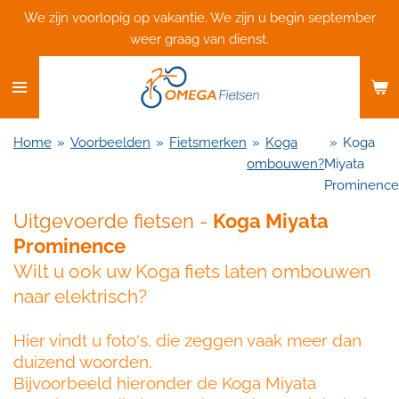
We zijn voorlopig op vakantie. We zijn u begin september
Ga
weer graag van dienst.
direct
naar
de
hoofdinhoud
Home
»
Voorbeelden
»
Fietsmerken
»
Koga
»
Koga
ombouwen?
Miyata
Prominence
Uitgevoerde fietsen -
Koga Miyata
Prominence
Wilt u ook uw Koga fiets laten ombouwen
naar elektrisch?
Hier vindt u foto's, die zeggen vaak meer dan
duizend woorden.
Bijvoorbeeld hieronder de Koga Miyata