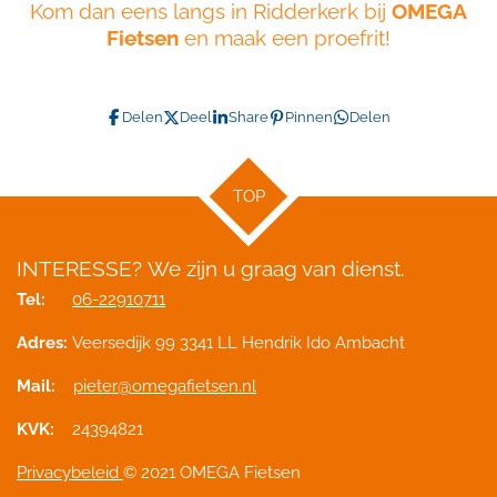
Kom dan eens langs in Ridderkerk bij
OMEGA
Fietsen
en maak een proefrit!
Delen
Deel
Share
Pinnen
Delen
TOP
INTERESSE?
We zijn u graag van dienst.
Tel:
06-22910711
Adres:
Veersedijk 99 3341 LL Hendrik Ido Ambacht
Mail:
pieter@omegafietsen.nl
KVK:
24394821
Privacybeleid
© 2021 OMEGA Fietsen