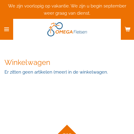
We zijn voorlopig op vakantie. We zijn u begin september
Ga
weer graag van dienst.
direct
naar
de
hoofdinhoud
Winkelwagen
Er zitten geen artikelen (meer) in de winkelwagen.