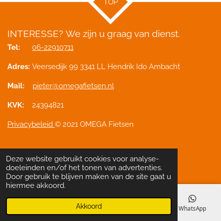
TOP
INTERESSE?
We zijn u graag van dienst.
Tel:
06-22910711
Adres:
Veersedijk 99 3341 LL Hendrik Ido Ambacht
Mail:
pieter@omegafietsen.nl
KVK:
24394821
Privacybeleid
© 2021 OMEGA Fietsen
Deze website gebruikt cookies voor analyse-
Delen
Deel
Share
Pinnen
Delen
doeleinden en/of het tonen van advertenties.
Door gebruik te blijven maken van de site gaat u
hiermee akkoord.
Akkoord
E-mailadres
Telefoonnummer
Kaart
WhatsApp