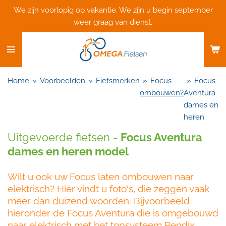
We zijn voorlopig op vakantie. We zijn u begin september
Ga
weer graag van dienst.
direct
naar
de
hoofdinhoud
Home
»
Voorbeelden
»
Fietsmerken
»
Focus
»
Focus
ombouwen?
Aventura
dames en
heren
Uitgevoerde fietsen -
Focus Aventura
dames en heren model
Wilt u ook uw Focus laten ombouwen naar
elektrisch? Hier vindt u foto's, die zeggen vaak
meer dan duizend woorden. Bijvoorbeeld
hieronder de Focus Aventura die is omgebouwd
naar elektrisch met het topsysteem Pendix