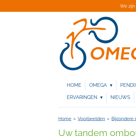
We zijn
Ga
direct
naar
de
hoofdinhoud
HOME
OMEGA
PENDI
ERVARINGEN
NIEUWS
Home
»
Voorbeelden
»
Bijzondere
Uw tandem ombouw