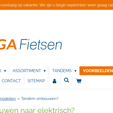
 voorlopig op vakantie. We zijn u begin september weer graag van
X
ASSORTIMENT
TANDEMS
VOORBEELDE
CONTACT
SITEMAP
 modellen
»
Tandem ombouwen?
en naar elektrisch?