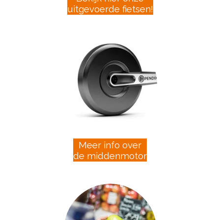
uitgevoerde fietsen!
Meer info over
de middenmotor