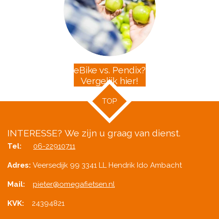
eBike vs. Pendix?
Vergelijk hier!
TOP
INTERESSE?
We zijn u graag van dienst.
Tel:
06-22910711
Adres:
Veersedijk 99 3341 LL Hendrik Ido Ambacht
Mail:
pieter@omegafietsen.nl
KVK:
24394821