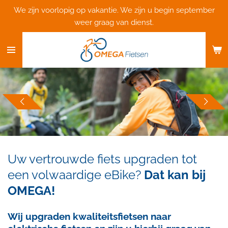
We zijn voorlopig op vakantie. We zijn u begin september
Ga
weer graag van dienst.
direct
naar
de
hoofdinhoud
Uw vertrouwde fiets upgraden tot
een
volwaardige eBike?
Dat kan bij
OMEGA!
Wij upgraden kwaliteitsfietsen naar