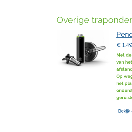
Overige traponder
Pend
€ 1.4
Met de 
van het
afstand
Op weg 
het pla
onders
geruisl
Bekijk 