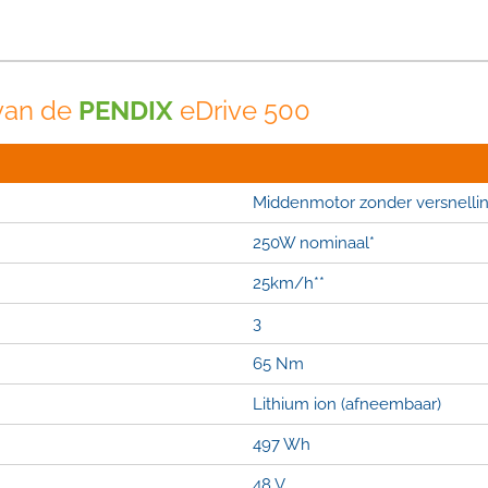
van de
PENDIX
eDrive 500
Middenmotor zonder versnelli
250W nominaal*
25km/h**
3
65 Nm
Lithium ion (afneembaar)
497 Wh
48 V