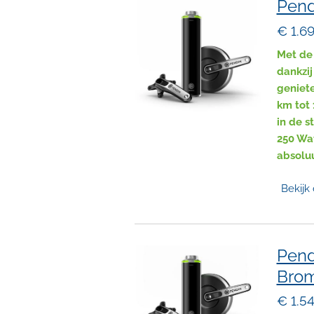
Pend
€ 1.6
Met de 
dankzij
geniet
km tot 
in de s
250 Wa
absoluu
Bekijk 
Pend
Bro
€ 1.5