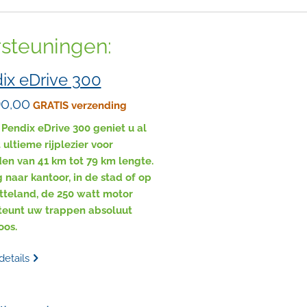
steuningen:
ix eDrive 300
90,00
GRATIS verzending
Pendix eDrive 300 geniet u al
 ultieme rijplezier voor
en van 41 km tot 79 km lengte.
naar kantoor, in de stad of op
tteland, de 250 watt motor
teunt uw trappen absoluut
oos.
details