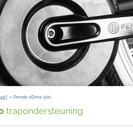
ive?
»
Pendix eDrive 500
0
trapondersteuning