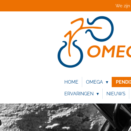
We zijn
Ga
direct
naar
de
hoofdinhoud
HOME
OMEGA
PEND
ERVARINGEN
NIEUWS