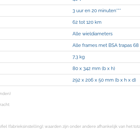
3 uur en 20 minuten***
62 tot 120 km
Alle wieldiameters
Alle frames met BSA trapas 6
7,3 kg
80 x 342 mm (b x h)
292 x 206 x 50 mm (b x h x d)
anden)
racht
el (fabrieksinstelling); waarden zijn onder andere afhankelijk van het totale