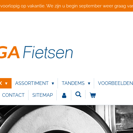
 voorlopig op vakantie. We zijn u begin september weer graag van
IX
ASSORTIMENT
TANDEMS
VOORBEELDE
CONTACT
SITEMAP