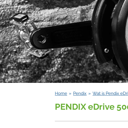
Home
»
Pendix
»
Wat is Pendix eDr
PENDIX eDrive 50