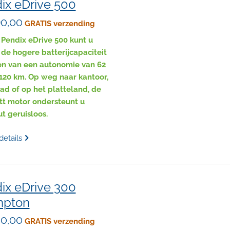
ix eDrive 500
90,00
GRATIS verzending
Pendix eDrive 500 kunt u
 de hogere batterijcapaciteit
en van een autonomie van 62
120 km. Op weg naar kantoor,
tad of op het platteland, de
tt motor ondersteunt u
t geruisloos.
details
ix eDrive 300
mpton
40,00
GRATIS verzending