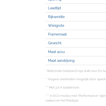
Laadtijd
Rijkweidte
Wielgrote
Framemaat
Gewicht
Maat accu
Maat aandrijving
* Referentie Duitsland (250 watt voor EU l
** Hogere snelheden mogelijk door spierk
*** Met 3,6 A laadstroom
**** in ECO-modus met "Performance" rijprofi
cadans en het fietstype