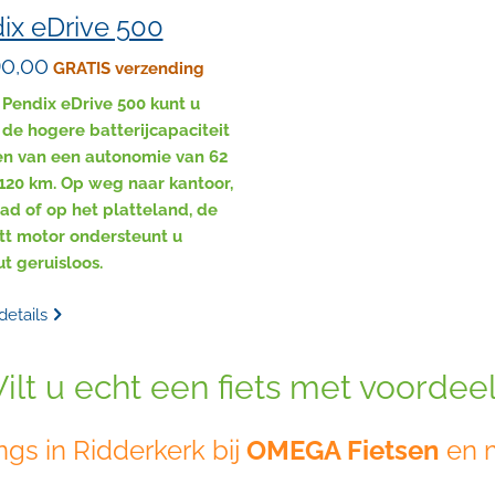
ix eDrive 500
90,00
GRATIS verzending
Pendix eDrive 500 kunt u
 de hogere batterijcapaciteit
en van een autonomie van 62
120 km. Op weg naar kantoor,
tad of op het platteland, de
tt motor ondersteunt u
t geruisloos.
details
ilt u echt een fiets met voordee
gs in Ridderkerk bij
OMEGA Fietsen
en m