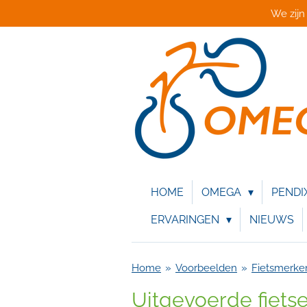
We zijn
Ga
direct
naar
de
hoofdinhoud
HOME
OMEGA
PENDI
ERVARINGEN
NIEUWS
Home
»
Voorbeelden
»
Fietsmerke
Uitgevoerde fiets