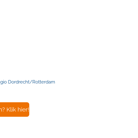
egio Dordrecht/Rotterdam
 Klik hier!