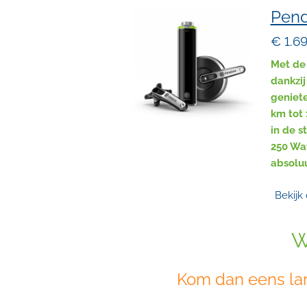
Pend
€ 1.6
Met de 
dankzij
geniet
km tot 
in de s
250 Wa
absoluu
Bekijk 
W
Kom dan eens lan