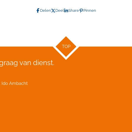
Delen
Deel
Share
Pinnen
TOP
 graag van dienst.
k Ido Ambacht