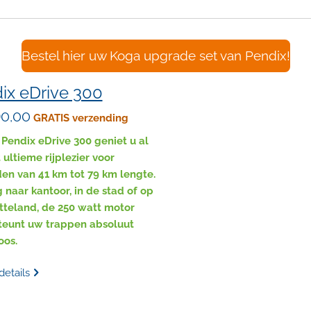
Bestel hier uw Koga upgrade set van Pendix!
ix eDrive 300
90,00
GRATIS verzending
Pendix eDrive 300 geniet u al
 ultieme rijplezier voor
en van 41 km tot 79 km lengte.
naar kantoor, in de stad of op
tteland, de 250 watt motor
teunt uw trappen absoluut
oos.
details