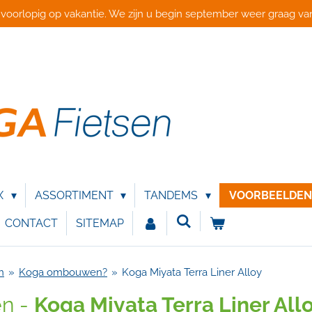
 voorlopig op vakantie. We zijn u begin september weer graag van
X
ASSORTIMENT
TANDEMS
VOORBEELDE
CONTACT
SITEMAP
n
»
Koga ombouwen?
»
Koga Miyata Terra Liner Alloy
en -
Koga Miyata Terra Liner All