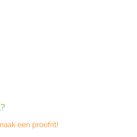
l?
aak een proefrit!