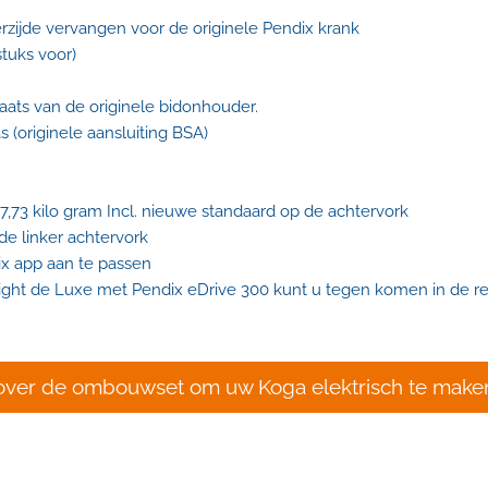
rzijde vervangen voor de originele Pendix krank
stuks voor)
ats van de originele bidonhouder.
 (originele aansluiting BSA)
73 kilo gram Incl. nieuwe standaard op de achtervork
e linker achtervork
dix app aan te passen
E
ht de Luxe met Pendix eDrive 300 kunt u tegen komen in de r
over de ombouwset om uw Koga elektrisch te maken?