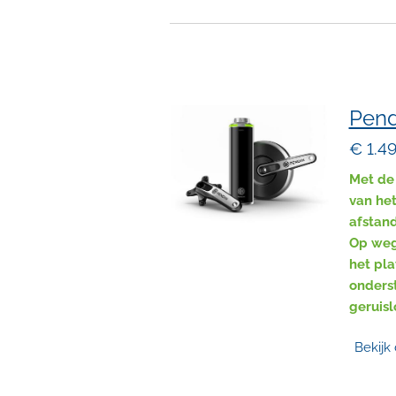
Pend
€ 1.4
Met de 
van het
afstand
Op weg 
het pla
onders
geruisl
Bekijk 