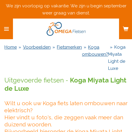
We zijn voorlopig op vakantie. We zijn u begin september
Ga
weer graag van dienst.
direct
naar
de
hoofdinhoud
Home
»
Voorbeelden
»
Fietsmerken
»
Koga
»
Koga
ombouwen?
Miyata
Light de
Luxe
Uitgevoerde fietsen -
Koga Miyata Light
de Luxe
Wilt u ook uw Koga fiets laten ombouwen naar
elektrisch?
Hier vindt u foto's, die zeggen vaak meer dan
duizend woorden.
Bijvoorbeeld hieronder de Koga Miyata Light