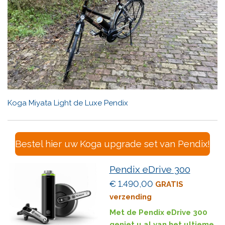
Koga Miyata Light de Luxe Pendix
Bestel hier uw Koga upgrade set van Pendix!
Pendix eDrive 300
€ 1.490,00
GRATIS
verzending
Met de Pendix eDrive 300
geniet u al van het ultieme