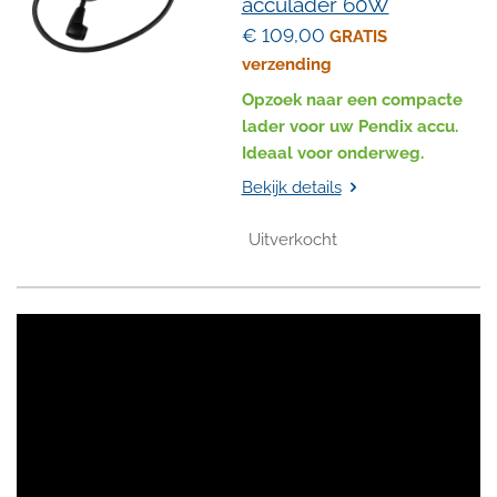
acculader 60W
€ 109,00
GRATIS
verzending
Opzoek naar een compacte
lader voor uw Pendix accu.
Ideaal voor onderweg.
Bekijk details
Uitverkocht