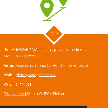
TOP
INTERESSE?
We zijn u graag van dienst.
Tel:
06-22910711
Adres:
Veersedijk 99 3341 LL Hendrik Ido Ambacht
Mail:
pieter@omegafietsen.nl
KVK:
24394821
Privacybeleid
© 2021 OMEGA Fietsen