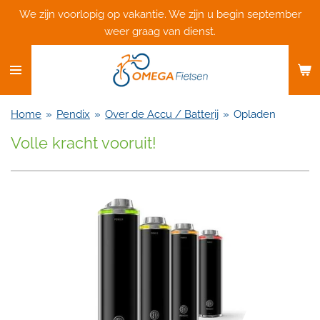
We zijn voorlopig op vakantie. We zijn u begin september
Ga
weer graag van dienst.
direct
naar
de
hoofdinhoud
Home
»
Pendix
»
Over de Accu / Batterij
»
Opladen
Volle kracht vooruit!