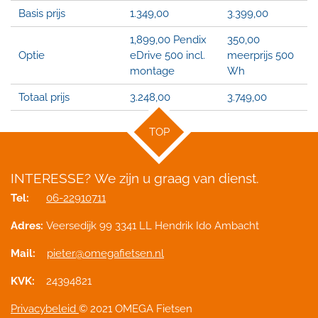
Basis prijs
1.349,00
3.399,00
1,899,00 Pendix
350,00
Optie
eDrive 500 incl.
meerprijs 500
montage
Wh
Totaal prijs
3.248,00
3.749,00
TOP
INTERESSE?
We zijn u graag van dienst.
Tel:
06-22910711
Adres:
Veersedijk 99 3341 LL Hendrik Ido Ambacht
Mail:
pieter@omegafietsen.nl
KVK:
24394821
Privacybeleid
© 2021 OMEGA Fietsen