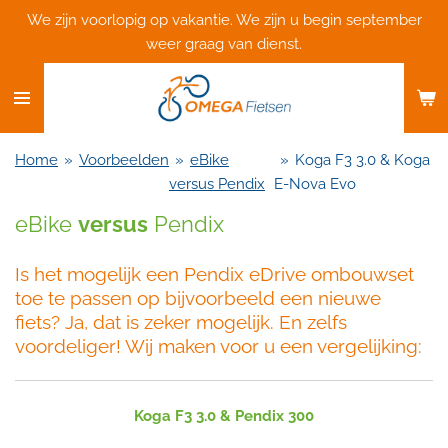
We zijn voorlopig op vakantie. We zijn u begin september
Ga
weer graag van dienst.
direct
naar
de
hoofdinhoud
Home
»
Voorbeelden
»
eBike
»
Koga F3 3.0 & Koga
versus Pendix
E-Nova Evo
eBike
versus
Pendix
Is het mogelijk een Pendix eDrive ombouwset
toe te passen op bijvoorbeeld een nieuwe
fiets? Ja, dat is zeker mogelijk. En zelfs
voordeliger! Wij maken voor u een vergelijking:
Koga F3 3.0 & Pendix 300