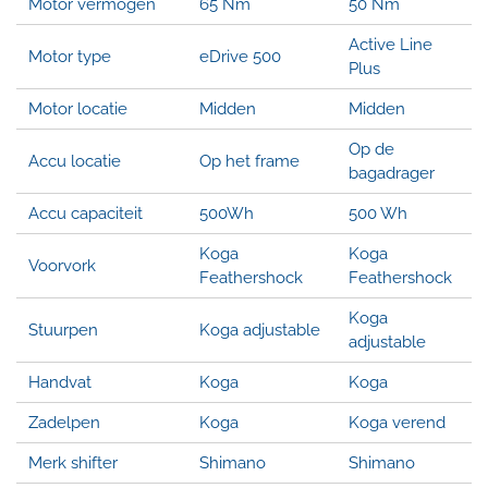
Motor vermogen
65 Nm
50 Nm
Active Line
Motor type
eDrive 500
Plus
Motor locatie
Midden
Midden
Op de
Accu locatie
Op het frame
bagadrager
Accu capaciteit
500Wh
500 Wh
Koga
Koga
Voorvork
Feathershock
Feathershock
Koga
Stuurpen
Koga adjustable
adjustable
Handvat
Koga
Koga
Zadelpen
Koga
Koga verend
Merk shifter
Shimano
Shimano