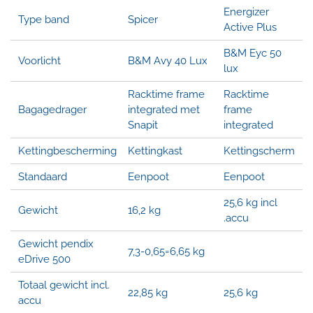
Energizer
Type band
Spicer
Active Plus
B&M Eyc 50
Voorlicht
B&M Avy 40 Lux
lux
Racktime frame
Racktime
Bagagedrager
integrated met
frame
Snapit
integrated
Kettingbescherming
Kettingkast
Kettingscherm
Standaard
Eenpoot
Eenpoot
25,6 kg incl
Gewicht
16,2 kg
.accu
Gewicht pendix
7,3-0,65=6,65 kg
eDrive 500
Totaal gewicht incl.
22,85 kg
25,6 kg
accu