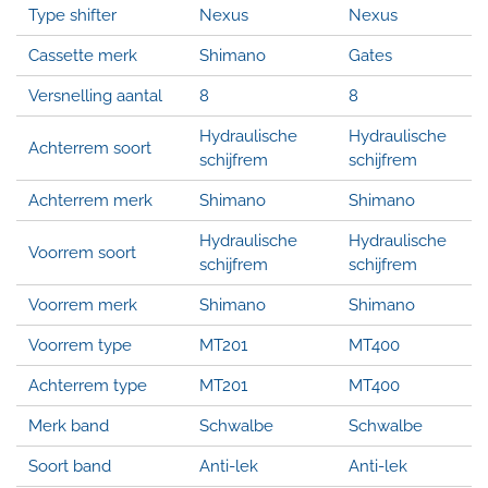
Type shifter
Nexus
Nexus
Cassette merk
Shimano
Gates
Versnelling aantal
8
8
Hydraulische
Hydraulische
Achterrem soort
schijfrem
schijfrem
Achterrem merk
Shimano
Shimano
Hydraulische
Hydraulische
Voorrem soort
schijfrem
schijfrem
Voorrem merk
Shimano
Shimano
Voorrem type
MT201
MT400
Achterrem type
MT201
MT400
Merk band
Schwalbe
Schwalbe
Soort band
Anti-lek
Anti-lek