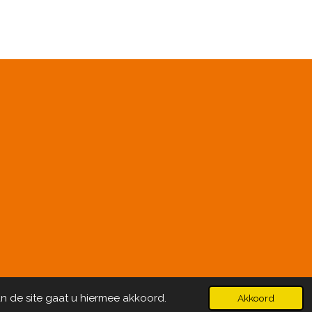
n de site gaat u hiermee akkoord.
Akkoord