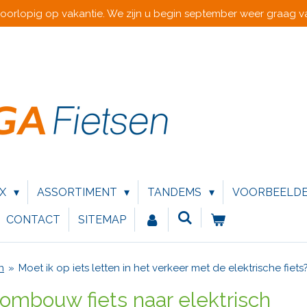
voorlopig op vakantie. We zijn u begin september weer graag va
IX
ASSORTIMENT
TANDEMS
VOORBEELD
CONTACT
SITEMAP
n
»
Moet ik op iets letten in het verkeer met de elektrische fiets
mbouw fiets naar elektrisch