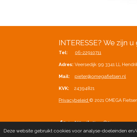
INTERESSE?
We zijn u 
Tel:
06-22910711
Adres:
Veersedijk 99 3341 LL Hendr
Mail:
pieter@omegafietsen.nl
KVK:
24394821
Privacybeleid
© 2021 OMEGA Fietse
Delen
Deel
Share
Pinnen
Deze website gebruikt cookies voor analyse-doeleinden en/of