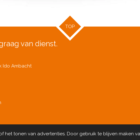
TOP
graag van dienst.
ik Ido Ambacht
n
 het tonen van advertenties. Door gebruik te blijven maken va