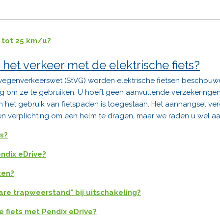
 tot 25 km/u?
n het verkeer met de elektrische fiets?
e wegenverkeerswet (StVG) worden elektrische fietsen beschouwd
dig om ze te gebruiken. U hoeft geen aanvullende verzekeringen a
 het gebruik van fietspaden is toegestaan. Het aanhangsel vere
een verplichting om een helm te dragen, maar we raden u wel a
ts?
endix eDrive?
ten?
re trapweerstand" bij uitschakeling?
fiets met Pendix eDrive?