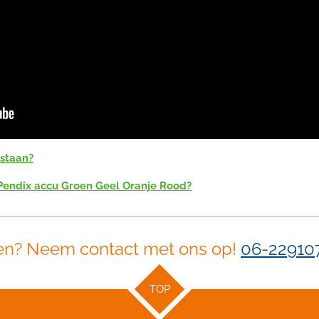
 staan?
Pendix accu Groen Geel Oranje Rood?
en? Neem contact met ons op!
06-22910
TOP