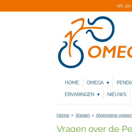
We zijn
Ga
direct
naar
de
hoofdinhoud
HOME
OMEGA
PENDI
ERVARINGEN
NIEUWS
Home
»
Vragen
»
Algemene vrage
Vragen over de Pe