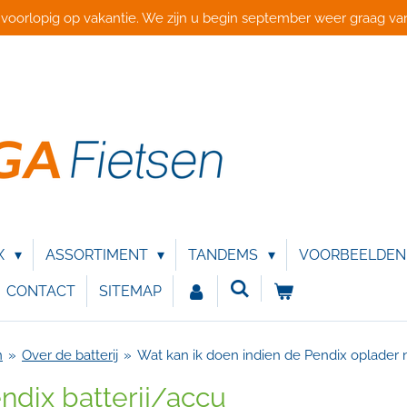
 voorlopig op vakantie. We zijn u begin september weer graag van
X
ASSORTIMENT
TANDEMS
VOORBEELDE
CONTACT
SITEMAP
n
»
Over de batterij
»
Wat kan ik doen indien de Pendix oplader 
ndix batterij/accu