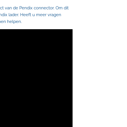
ct van de Pendix connector. Om dit
ndix lader. Heeft u meer vragen
nnen helpen.