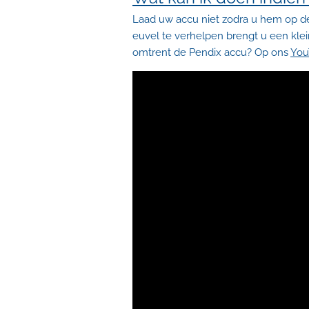
Laad uw accu niet zodra u hem op de
euvel te verhelpen brengt u een kle
omtrent de Pendix accu?
Op ons
You