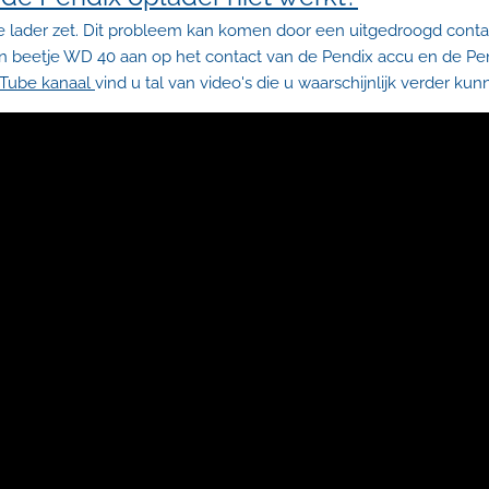
 lader zet. Dit probleem kan komen door een uitgedroogd conta
in beetje WD 40 aan op het contact van de Pendix accu en de Pe
Tube kanaal
vind u tal van video's die u waarschijnlijk verder ku