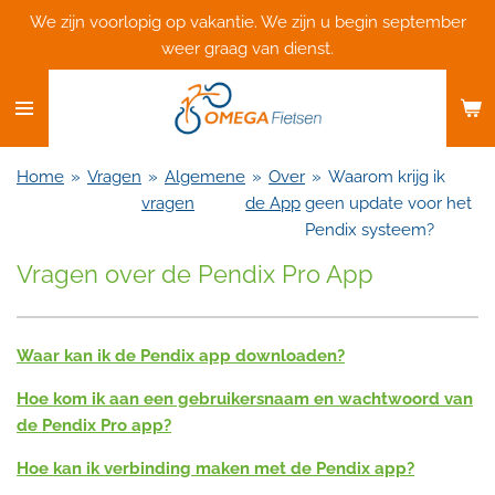
We zijn voorlopig op vakantie. We zijn u begin september
Ga
weer graag van dienst.
direct
naar
de
hoofdinhoud
Home
»
Vragen
»
Algemene
»
Over
»
Waarom krijg ik
vragen
de App
geen update voor het
Pendix systeem?
Vragen over de Pendix Pro App
Waar kan ik de Pendix app downloaden?
Hoe kom ik aan een gebruikersnaam en wachtwoord van
de Pendix Pro app?
Hoe kan ik verbinding maken met de Pendix app?