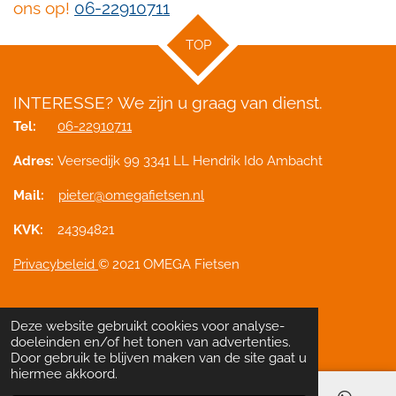
ons op!
06-22910711
TOP
INTERESSE?
We zijn u graag van dienst.
Tel:
06-22910711
Adres:
Veersedijk 99 3341 LL Hendrik Ido Ambacht
Mail:
pieter@omegafietsen.nl
KVK:
24394821
Privacybeleid
© 2021 OMEGA Fietsen
Deze website gebruikt cookies voor analyse-
Delen
Deel
Share
Pinnen
Delen
doeleinden en/of het tonen van advertenties.
Door gebruik te blijven maken van de site gaat u
hiermee akkoord.