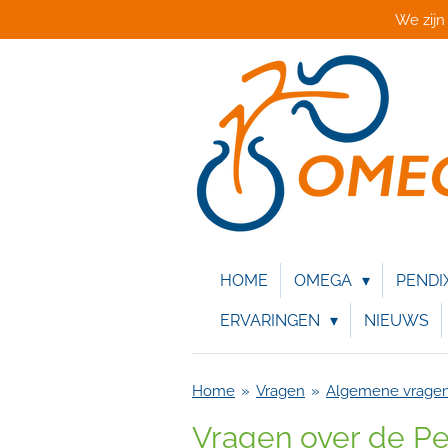
We zijn
Ga
direct
naar
de
hoofdinhoud
HOME
OMEGA
PENDI
ERVARINGEN
NIEUWS
Home
»
Vragen
»
Algemene vrage
Vragen over de P