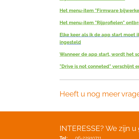
Het menu-item "Firmware bijwerke
Het menu-item "Rijprofielen" ontbr
Elke keer als ik de app start moe
ingesteld
Wanneer de app start, wordt het s
"Drive is not conneted" verschijnt 
Heeft u nog meer vrag
INTERESSE?
We zijn u
Tel:
06-22910711