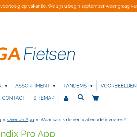
 voorlopig op vakantie. We zijn u begin september weer graag van
X
ASSORTIMENT
TANDEMS
VOORBEELDE
CONTACT
SITEMAP
n
»
Over de App
»
Waar kan ik de verificatiecode invoeren?
endix Pro App