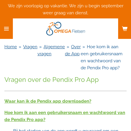
We zijn voorlopig op vakantie. We zijn u begin september
Ga
weer graag van dienst.
direct
naar
de
hoofdinhoud
Home
»
Vragen
»
Algemene
»
Over
»
Hoe kom ik aan
vragen
de App
een gebruikersnaam
en wachtwoord van
de Pendix Pro app?
Vragen over de Pendix Pro App
Waar kan ik de Pendix app downloaden?
Hoe kom ik aan een gebruikersnaam en wachtwoord van
de Pendix Pro app?