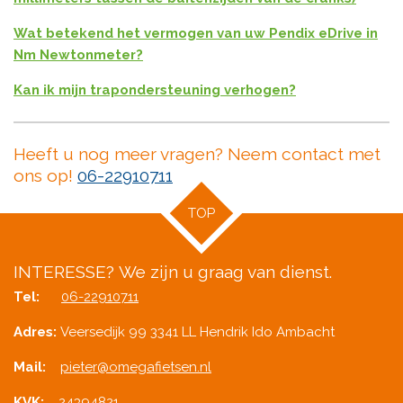
Wat betekend het vermogen van uw Pendix eDrive in
Nm Newtonmeter?
Kan ik mijn trapondersteuning verhogen?
Heeft u nog meer vragen? Neem contact met
ons op!
06-22910711
TOP
INTERESSE?
We zijn u graag van dienst.
Tel:
06-22910711
Adres:
Veersedijk 99 3341 LL Hendrik Ido Ambacht
Mail:
pieter@omegafietsen.nl
KVK:
24394821