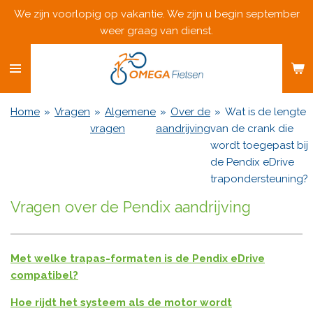
We zijn voorlopig op vakantie. We zijn u begin september
Ga
weer graag van dienst.
direct
naar
de
hoofdinhoud
Home
»
Vragen
»
Algemene
»
Over de
»
Wat is de lengte
vragen
aandrijving
van de crank die
wordt toegepast bij
de Pendix eDrive
trapondersteuning?
Vragen over de Pendix aandrijving
Met welke trapas-formaten is de Pendix eDrive
compatibel?
Hoe rijdt het systeem als de motor wordt