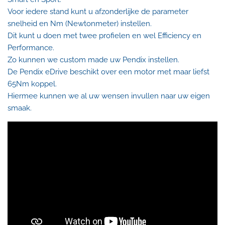
Voor iedere stand kunt u afzonderlijke de parameter
snelheid en Nm (Newtonmeter) instellen.
Dit kunt u doen met twee profielen en wel Efficiency en
Performance.
Zo kunnen we custom made uw Pendix instellen.
De Pendix eDrive beschikt over een motor met maar liefst
65Nm koppel.
Hiermee kunnen we al uw wensen invullen naar uw eigen
smaak.