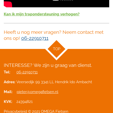
Kan ik mijn trapondersteuning verhogen?
Heeft u nog meer vragen? Neem contact met
ons op!
06-22910711
TOP
INTERESSE?
We zijn u graag van dienst.
Tel:
06-22910711
Adres:
Veersedijk 99 3341 LL Hendrik Ido Ambacht
Mail:
pieter@omegafietsen.nl
KVK:
24394821
Privacybeleid
© 2021 OMEGA Fietsen