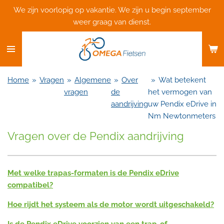
We zijn voorlopig op vakantie. We zijn u begin september
Ga
weer graag van dienst.
direct
naar
de
hoofdinhoud
Home
»
Vragen
»
Algemene
»
Over
»
Wat betekent
vragen
de
het vermogen van
aandrijving
uw Pendix eDrive in
Nm Newtonmeters
Vragen over de Pendix aandrijving
Met welke trapas-formaten is de Pendix eDrive
compatibel?
Hoe rijdt het systeem als de motor wordt uitgeschakeld?