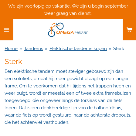
We zijn voorlopig op vakantie. We zijn u begin september
Ga
weer graag van dienst.
direct
naar
de
hoofdinhoud
Home
»
Tandems
»
Elektrische tandems kopen
»
Sterk
Sterk
Een elektrische tandem moet steviger gebouwd zijn dan
een solofiets, omdat hij meer gewicht draagt ​​op een langer
frame. Om te voorkomen dat hij tijdens het trappen heen en
weer buigt, wordt er meestal een of twee extra framebuizen
toegevoegd, die ongeveer langs de torsieas van de fiets
lopen. Dat is een denkbeeldige lijn van de balhoofdbuis,
waar de fiets op wordt gestuurd, naar de achterste dropouts,
die het achterwiel vasthouden.