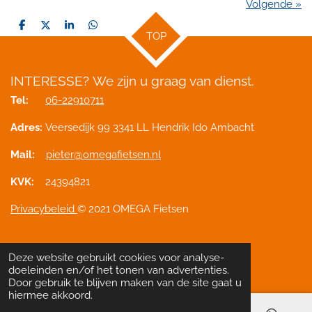
Volgende
»
D
D
S
D
TOP
e
e
h
e
l
e
a
l
e
l
r
e
n
e
n
INTERESSE?
We zijn u graag van dienst.
Tel:
06-22910711
Adres:
Veersedijk 99 3341 LL Hendrik Ido Ambacht
Mail:
pieter@omegafietsen.nl
KVK:
24394821
Privacybeleid
© 2021 OMEGA Fietsen
Deze website gebruikt cookies voor analyse-
Delen
Deel
Share
Pinnen
Delen
doeleinden en/of het tonen van advertenties.
Door gebruik te blijven maken van de site gaat u
hiermee akkoord.