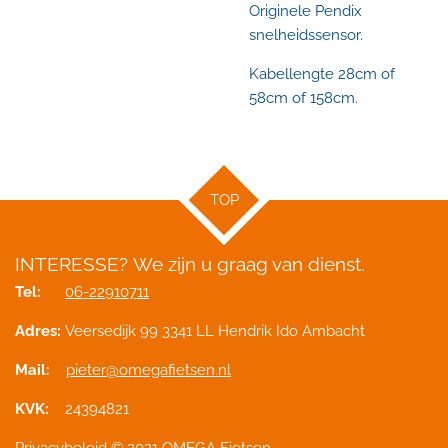
Originele Pendix
snelheidssensor.
Kabellengte 28cm of
58cm of 158cm.
TOP
INTERESSE?
We zijn u graag van dienst.
Tel:
06-22910711
Adres:
Veersedijk 99 3341 LL Hendrik Ido Ambacht
Mail:
pieter@omegafietsen.nl
KVK:
24394821