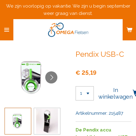
We zijn voorlopig op vakantie. We zijn u begin september
Ga
weer graag van dienst.
direct
naar
de
hoofdinhoud
Pendix USB-C
€ 25,19
In
winkelwagen
Artikelnummer:
215487
De Pendix accu