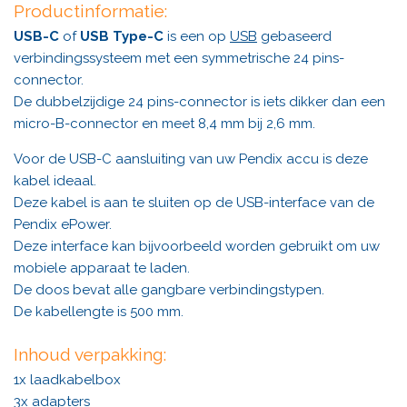
Productinformatie:
e
e
e
e
e
e
n
n
USB-C
of
USB Type-C
is een op
USB
gebaseerd
g
r
r
r
r
r
verbindingssysteem met een symmetrische 24 pins-
:
r
r
r
r
connector.
2
e
e
e
e
De dubbelzijdige 24 pins-connector is iets dikker dan een
.
micro-B-connector en meet 8,4 mm bij 2,6 mm.
6
n
n
n
n
1
Voor de USB-C aansluiting van uw Pendix accu is deze
9
kabel ideaal.
0
Deze kabel is aan te sluiten op de USB-interface van de
4
Pendix ePower.
7
Deze interface kan bijvoorbeeld worden gebruikt om uw
6
mobiele apparaat te laden.
1
De doos bevat alle gangbare verbindingstypen.
9
De kabellengte is 500 mm.
0
4
Inhoud verpakking:
7
1x laadkabelbox
6
3x adapters