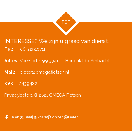
s
t
e
TOP
r
r
e
INTERESSE?
We zijn u graag van dienst.
n
Tel:
06-22910711
Adres:
Veersedijk 99 3341 LL Hendrik Ido Ambacht
Mail:
pieter@omegafietsen.nl
KVK:
24394821
Privacybeleid
© 2021 OMEGA Fietsen
Delen
Deel
Share
Pinnen
Delen