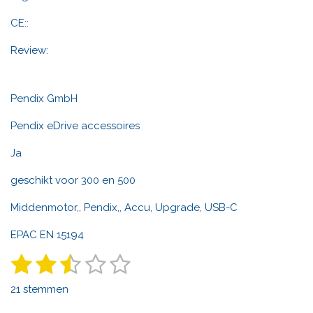
CE::
Review:
Pendix GmbH
Pendix eDrive accessoires
Ja
geschikt voor 300 en 500
Middenmotor,, Pendix,, Accu, Upgrade, USB-C
EPAC EN 15194
1
2
3
4
5
S
R
t
a
s
s
s
s
s
e
21 stemmen
t
m
t
t
t
t
t
m
i