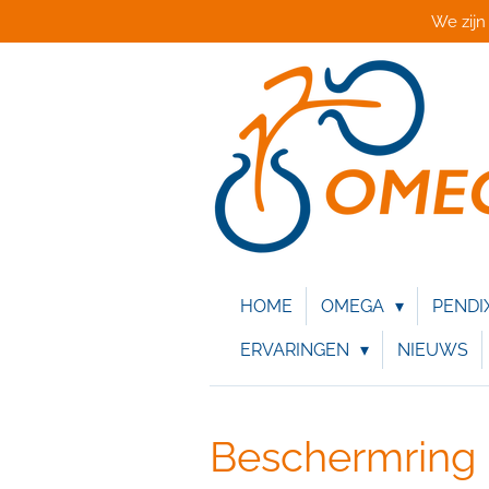
We zijn
Ga
direct
naar
de
hoofdinhoud
HOME
OMEGA
PENDI
ERVARINGEN
NIEUWS
Beschermring 