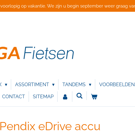
 voorlopig op vakantie. We zijn u begin september weer graag van
X
ASSORTIMENT
TANDEMS
VOORBEELDE
CONTACT
SITEMAP
Pendix eDrive accu