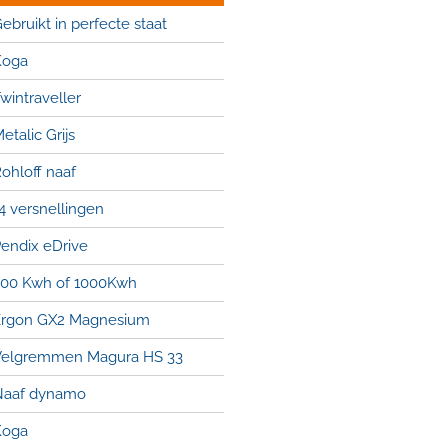
ebruikt in perfecte staat
Koga
wintraveller
etalic Grijs
ohloff naaf
4 versnellingen
endix eDrive
00 Kwh of 1000Kwh
rgon GX2 Magnesium
elgremmen Magura HS 33
Naaf dynamo
Koga