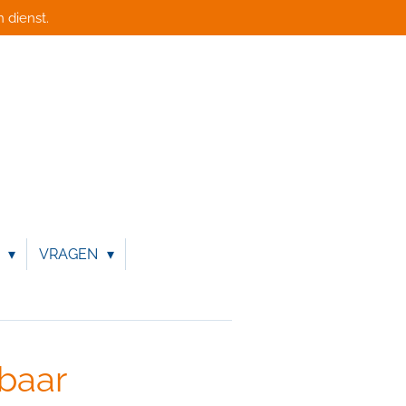
 dienst.
N
VRAGEN
baar