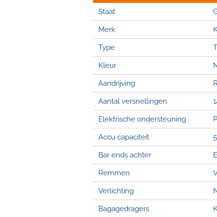
Staat
G
Merk
Type
T
Kleur
M
Aandrijving
R
Aantal versnellingen
1
Elektrische ondersteuning
P
Accu capaciteit
5
Bar ends achter
E
Remmen
V
Verlichting
Bagagedragers