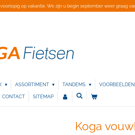
 voorlopig op vakantie. We zijn u begin september weer graag van
X
ASSORTIMENT
TANDEMS
VOORBEELDE
CONTACT
SITEMAP
Koga vouw