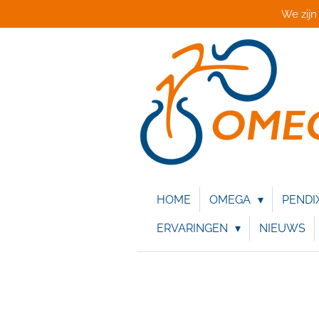
We zijn
Ga
direct
naar
de
hoofdinhoud
HOME
OMEGA
PENDI
ERVARINGEN
NIEUWS