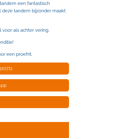
 tandem een fantastisch
t deze tandem bijzonder maakt
 voor als achter vering.
onditie!
or een proefrit.
910711
App