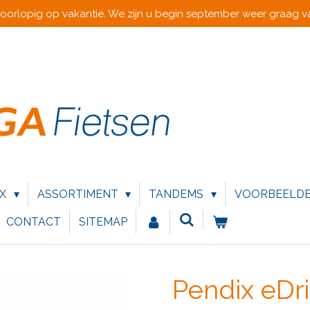
voorlopig op vakantie. We zijn u begin september weer graag va
IX
ASSORTIMENT
TANDEMS
VOORBEELD
CONTACT
SITEMAP
Pendix eDr