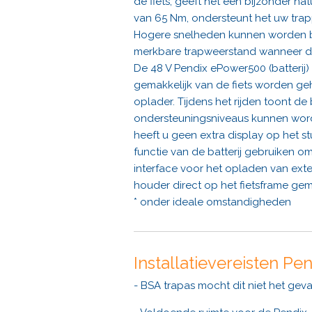
de fiets, geeft het een bijzonder n
van 65 Nm, ondersteunt het uw trap
Hogere snelheden kunnen worden ber
merkbare trapweerstand wanneer de 
De 48 V Pendix ePower500 (batterij
gemakkelijk van de fiets worden g
oplader. Tijdens het rijden toont de
ondersteuningsniveaus kunnen word
heeft u geen extra display op het s
functie van de batterij gebruiken 
interface voor het opladen van ex
houder direct op het fietsframe ge
* onder ideale omstandigheden
Installatievereisten Pe
- BSA trapas mocht dit niet het gev