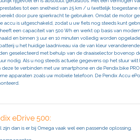
atuurlijk rijgevoel en is absoluut geruisloos. Met een vermogen
prestaties tot een snelheid van 25 km / u (wettelijk toegestan
eikt door pure spierkracht te gebruiken. Omdat de motor geen
accu is uitgeschakeld, zodat u uw fiets nog steeds kunt gebr
) heeft een capaciteit van 500 Wh en werkt op basis van moder
ehaald en binnen 3 uur en 10 minuten volledig worden opgela
 batterij u het huidige laadniveau via de van kleur veranderende
en geselecteerd met behulp van de draaiselector bovenop de b
tuur nodig. Als u nog steeds actuele gegevens op het stuur wil
om deze te verbinden met uw smartphone en de Pendix.bike PRO-
terne apparaten zoals uw mobiele telefoon. De Pendix Accu eP
monteerd.
ndix eDrive 500:
al zijn dan is er bij Omega vaak wel een passende oplossing.