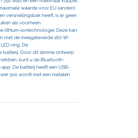
 van 250 watt en een maximaal koppel
e maximale waarde voor EU-landen).
 versnellingsbak heeft, is er geen
uiken als voorheen.
ne lithium-iontechnologie. Deze kan
den met de meegeleverde 160 W-
 LED-ring. De
atterij. Door dit slimme ontwerp
t hebben, kunt u de Bluetooth-
app. De batterij heeft een USB-
ower 500 wordt met een metalen