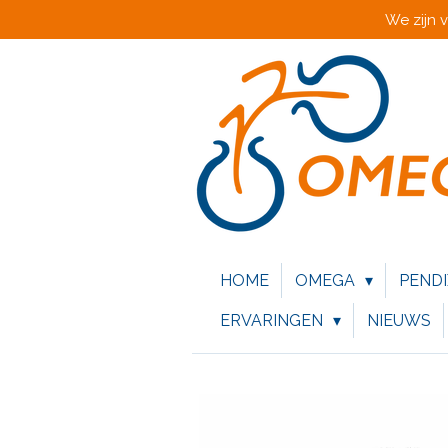
We zijn 
Ga
direct
naar
de
hoofdinhoud
HOME
OMEGA
PEND
ERVARINGEN
NIEUWS