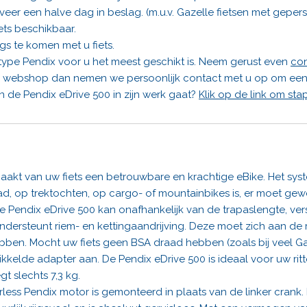
r een halve dag in beslag. (m.u.v. Gazelle fietsen met gepers
ets beschikbaar.
gs te komen met u fiets.
ype Pendix voor u het meest geschikt is. Neem gerust even
con
 de webshop dan nemen we persoonlijk contact met u op om een 
 de Pendix eDrive 500 in zijn werk gaat?
Klik op de link om sta
kt van uw fiets een betrouwbare en krachtige eBike. Het syste
ad, op trektochten, op cargo- of mountainbikes is, er moet ge
De Pendix eDrive 500 kan onafhankelijk van de trapaslengte, v
ersteunt riem- en kettingaandrijving. Deze moet zich aan de r
bben. Mocht uw fiets geen BSA draad hebben (zoals bij veel G
kkelde adapter aan. De Pendix eDrive 500 is ideaal voor uw rit
t slechts 7,3 kg.
ss Pendix motor is gemonteerd in plaats van de linker crank. D