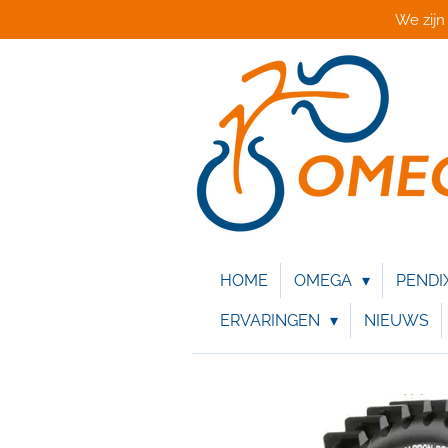
We zijn
Ga
direct
naar
de
hoofdinhoud
HOME
OMEGA
PENDI
ERVARINGEN
NIEUWS