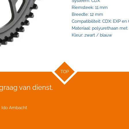
Systeem: CDX
Riemsteek: 11 mm
Breedte: 12 mm
Compatibiliteit: CDX: EXP e
Materiaal: polyurethaan met
Kleur: zwart / blauw
TOP
 graag van dienst.
k Ido Ambacht