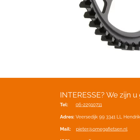
INTERESSE?
We zijn u
Tel:
06-22910711
Adres:
Veersedijk 99 3341 LL Hendri
Mail:
pieter@omegafietsen.nl