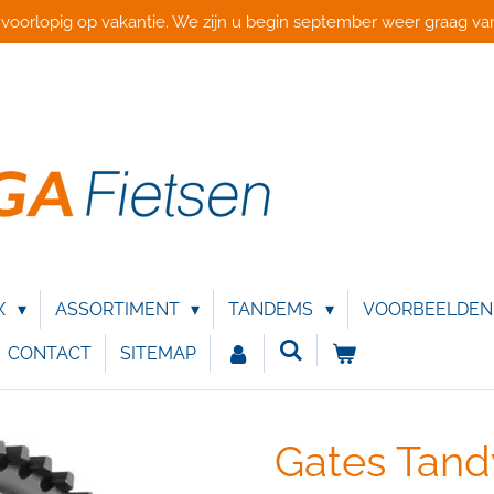
 voorlopig op vakantie. We zijn u begin september weer graag van
X
ASSORTIMENT
TANDEMS
VOORBEELDE
CONTACT
SITEMAP
Gates Tand