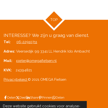
TOP
INTERESSE?
We zijn u graag van dienst.
Tel:
06-22910711
Adres:
Veersedijk 99 3341 LL Hendrik Ido Ambacht
Mail:
pieter@omegafietsen.nl
KVK:
24394821
Privacybeleid
© 2021 OMEGA Fietsen
Delen
Deel
Share
Pinnen
Delen
Deze website gebruikt cookies voor analyse-