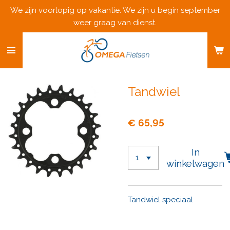
We zijn voorlopig op vakantie. We zijn u begin september
Ga
weer graag van dienst.
direct
naar
de
hoofdinhoud
Tandwiel
€ 65,95
In
winkelwagen
Tandwiel speciaal