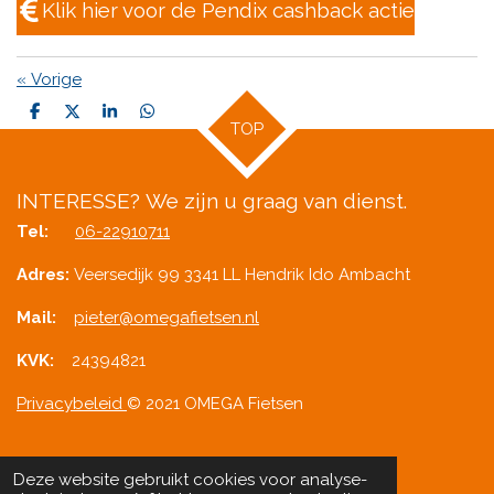
Klik hier voor de Pendix cashback actie
«
Vorige
D
D
S
D
TOP
e
e
h
e
l
e
a
l
e
l
r
e
n
e
n
INTERESSE?
We zijn u graag van dienst.
Tel:
06-22910711
Adres:
Veersedijk 99 3341 LL Hendrik Ido Ambacht
Mail:
pieter@omegafietsen.nl
KVK:
24394821
Privacybeleid
© 2021 OMEGA Fietsen
Deze website gebruikt cookies voor analyse-
Delen
Deel
Share
Pinnen
Delen