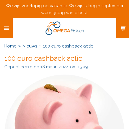
We zijn voorlopig op vakantie. We zijn u begin september
Ga
weer graag van dienst.
direct
naar
de
hoofdinhoud
Home
»
Nieuws
»
100 euro cashback actie
100 euro cashback actie
Gepubliceerd op 18 maart 2024 om 15:09