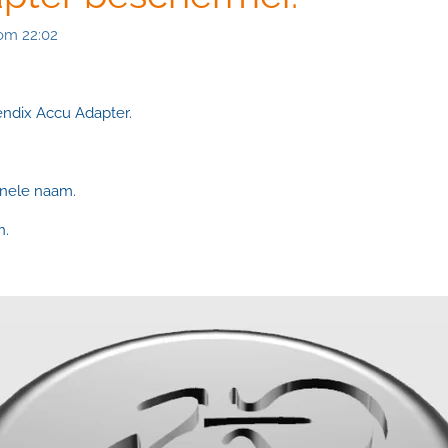
om 22:02
endix Accu Adapter.
inele naam.
n.