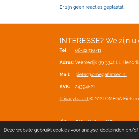
Er zijn geen reacties geplaatst.
INTERESSE?
We zijn u
Tel:
06-22910711
Adres:
Veersedijk 99 3341 LL Hendri
Mail:
pieter@omegafietsen.nl
KVK:
24394821
Privacybeleid
© 2021 OMEGA Fietsen
Delen
Deel
Share
Pinnen
Deze website gebruikt cookies voor analyse-doeleinden en/of h