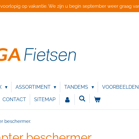
 voorlopig op vakantie. We zijn u begin september weer graag van
X
ASSORTIMENT
TANDEMS
VOORBEELDE
CONTACT
SITEMAP
er beschermer.
apter beschermer.