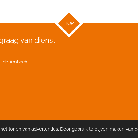
TOP
 graag van dienst.
k Ido Ambacht
et tonen van advertenties. Door gebruik te blijven maken van d