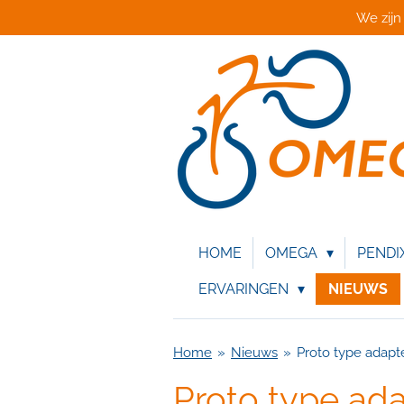
We zijn
Ga
direct
naar
de
hoofdinhoud
HOME
OMEGA
PENDI
ERVARINGEN
NIEUWS
Home
»
Nieuws
»
Proto type adapt
Proto type ad